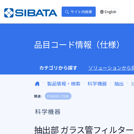
コンテンツへスキップ
サイト内検索
English
品目コード情報（仕様）
カテゴリから探す
ソリューションから
製品情報・検索
科学機器
抽出
関連:
F34503-7281
科学機器
抽出部 ガラス管フィルター付 B