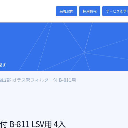
会社案内
採用情報
サービス＆サ
探す
抽出部 ガラス管フィルター付 B-811用
-811 LSV用 4入