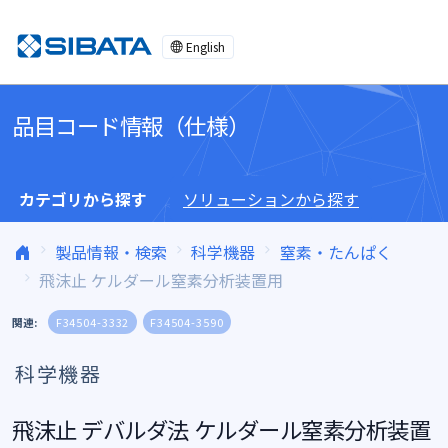
コンテンツへスキップ
English
品目コード情報（仕様）
カテゴリから探す
ソリューションから探す
製品情報・検索
科学機器
窒素・たんぱく
飛沫止 ケルダール窒素分析装置用
関連:
F34504-3332
F34504-3590
科学機器
飛沫止 デバルダ法 ケルダール窒素分析装置