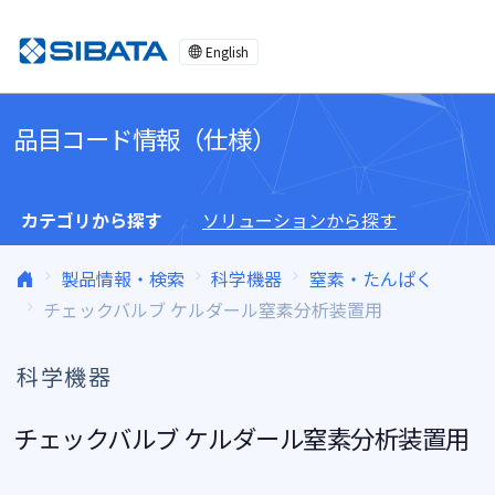
コンテンツへスキップ
English
品目コード情報（仕様）
カテゴリから探す
ソリューションから探す
製品情報・検索
科学機器
窒素・たんぱく
チェックバルブ ケルダール窒素分析装置用
科学機器
チェックバルブ ケルダール窒素分析装置用