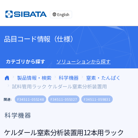
コンテンツへスキップ
English
品目コード情報（仕様）
カテゴリから探す
ソリューションから探す
製品情報・検索
科学機器
窒素・たんぱく
試料管用ラック ケルダール窒素分析装置用
関連:
F34511-055248
F34511-055327
F34511-059831
科学機器
ケルダール窒素分析装置用12本用ラック