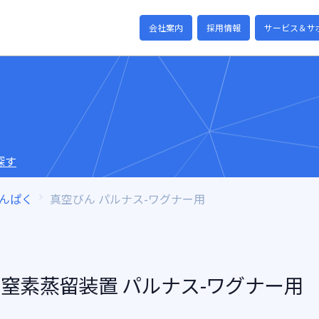
会社案内
採用情報
サービス＆サ
探す
んぱく
真空びん パルナス-ワグナー用
窒素蒸留装置 パルナス-ワグナー用