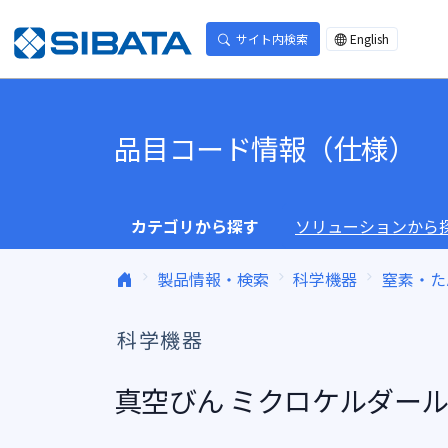
コンテンツへスキップ
サイト内検索
English
品目コード情報（仕様）
カテゴリから探す
ソリューションから
製品情報・検索
科学機器
窒素・た
科学機器
真空びん ミクロケルダール