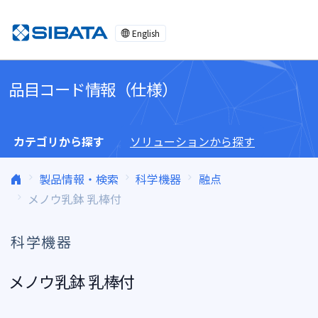
コンテンツへスキップ
English
品目コード情報（仕様）
カテゴリから探す
ソリューションから探す
製品情報・検索
科学機器
融点
メノウ乳鉢 乳棒付
科学機器
メノウ乳鉢 乳棒付