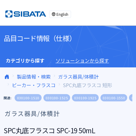
コンテンツへスキップ
English
品目コード情報（仕様）
カテゴリから探す
ソリューションから探す
製品情報・検索
ガラス器具/体積計
ビーカー・フラスコ
SPC丸底フラスコ 短形
関連:
030100-1510
030100-1525
030100-1925
030100-1550
03
ガラス器具/体積計
SPC丸底フラスコ SPC-19 50mL