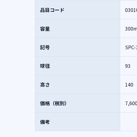
品目コード
0301
容量
300
記号
SPC-
球径
93
高さ
140
価格（税別）
7,60
備考