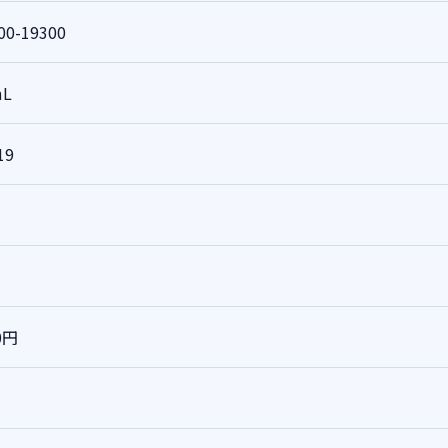
00-19300
mL
19
0円