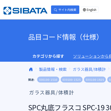
コンテンツへスキップ
サイト内検索
English
品目コード情報（仕様）
カテゴリから探す
ソリューションから
製品情報・検索
ガラス器具/体積計
関連:
030100-1510
030100-1525
030100-1925
0
ガラス器具/体積計
SPC丸底フラスコ SPC-19 3