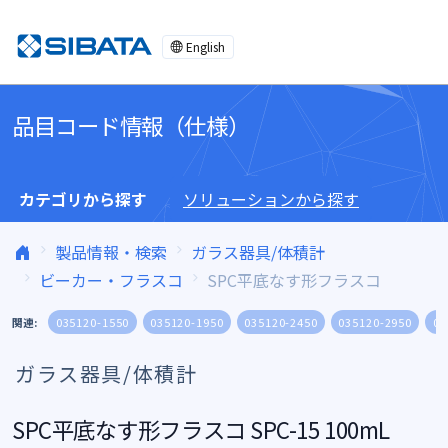
コンテンツへスキップ
English
品目コード情報（仕様）
カテゴリから探す
ソリューションから探す
製品情報・検索
ガラス器具/体積計
ビーカー・フラスコ
SPC平底なす形フラスコ
関連:
035120-1550
035120-1950
035120-2450
035120-2950
03
ガラス器具/体積計
SPC平底なす形フラスコ SPC-15 100mL