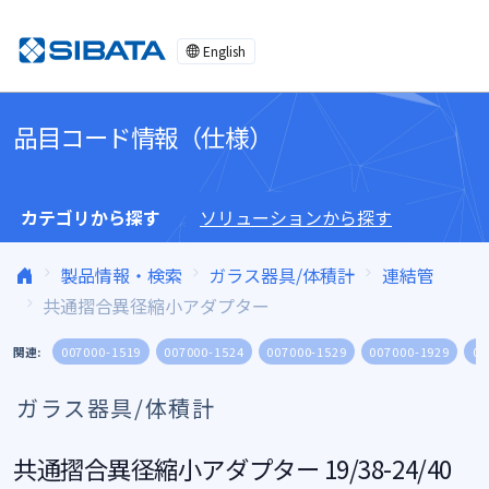
コンテンツへスキップ
English
品目コード情報（仕様）
カテゴリから探す
ソリューションから探す
製品情報・検索
ガラス器具/体積計
連結管
共通摺合異径縮小アダプター
関連:
007000-1519
007000-1524
007000-1529
007000-1929
00
ガラス器具/体積計
共通摺合異径縮小アダプター 19/38-24/40