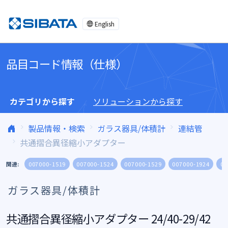
コンテンツへスキップ
English
品目コード情報（仕様）
カテゴリから探す
ソリューションから探す
製品情報・検索
ガラス器具/体積計
連結管
共通摺合異径縮小アダプター
関連:
007000-1519
007000-1524
007000-1529
007000-1924
00
ガラス器具/体積計
共通摺合異径縮小アダプター 24/40-29/42