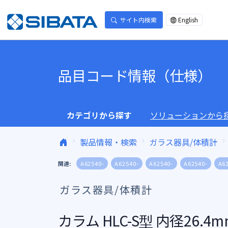
コンテンツへスキップ
サイト内検索
English
品目コード情報（仕様）
カテゴリから探す
ソリューションから
製品情報・検索
ガラス器具/体積計
関連:
A62540-
A62540-
A62540-
A62540-
A6
ガラス器具/体積計
カラム HLC-S型 内径26.4m