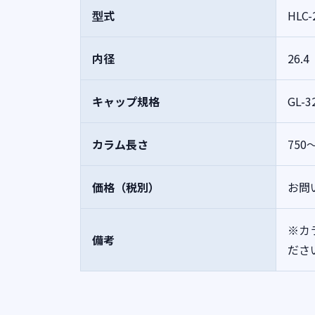
型式
HLC-
内径
26.4
キャップ規格
GL-3
カラム長さ
750
価格（税別）
お問
※カ
備考
ださ