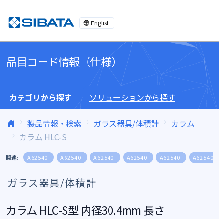
コンテンツへスキップ
English
品目コード情報（仕様）
カテゴリから探す
ソリューションから探す
製品情報・検索
ガラス器具/体積計
カラム
カラム HLC-S
関連:
A62540-
A62540-
A62540-
A62540-
A62540-
A62540-
ガラス器具/体積計
カラム HLC-S型 内径30.4mm 長さ