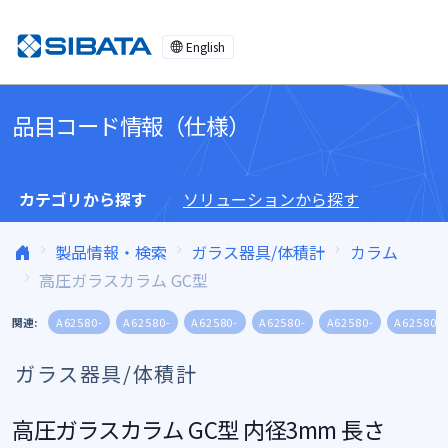
コンテンツへスキップ
English
品目コード情報（仕様）
カテゴリから探す
ソリューションから探す
製品情報・検索
ガラス器具/体積計
カラム
高圧ガラスカラム GC型
関連:
A62580-
A62580-
A62580-
A62580-
A62580-
A62580-
ガラス器具/体積計
高圧ガラスカラム GC型 内径3mm 長さ