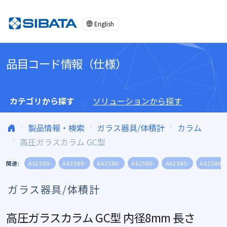
コンテンツへスキップ
English
品目コード情報（仕様）
カテゴリから探す
ソリューションから探す
製品情報・検索
ガラス器具/体積計
カラム
高圧ガラスカラム GC型
関連:
A62580-
A62580-
A62580-
A62580-
A62580-
A62580-
ガラス器具/体積計
高圧ガラスカラム GC型 内径8mm 長さ