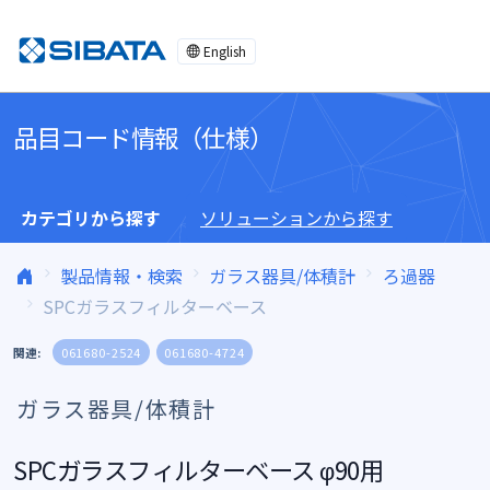
コンテンツへスキップ
English
品目コード情報（仕様）
カテゴリから探す
ソリューションから探す
製品情報・検索
ガラス器具/体積計
ろ過器
SPCガラスフィルターベース
関連:
061680-2524
061680-4724
ガラス器具/体積計
SPCガラスフィルターベース φ90用