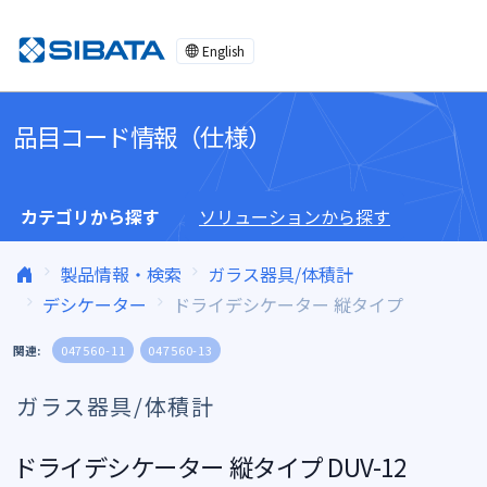
コンテンツへスキップ
English
品目コード情報（仕様）
カテゴリから探す
ソリューションから探す
製品情報・検索
ガラス器具/体積計
デシケーター
ドライデシケーター 縦タイプ
関連:
047560-11
047560-13
ガラス器具/体積計
ドライデシケーター 縦タイプ DUV-12