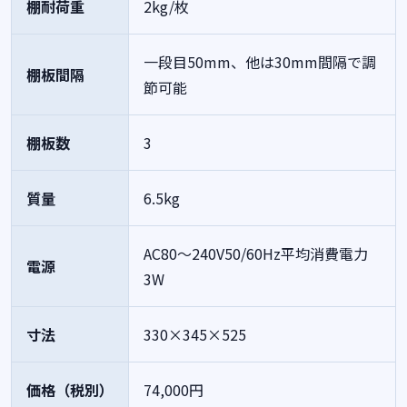
棚耐荷重
2kg/枚
一段目50mm、他は30mm間隔で調
棚板間隔
節可能
棚板数
3
質量
6.5kg
AC80～240V50/60Hz平均消費電力
電源
3W
寸法
330×345×525
価格（税別）
74,000円