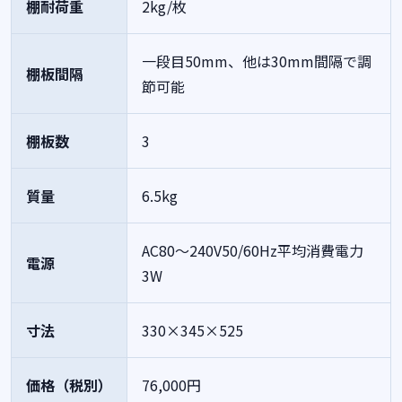
棚耐荷重
2kg/枚
一段目50mm、他は30mm間隔で調
棚板間隔
節可能
棚板数
3
質量
6.5kg
AC80～240V50/60Hz平均消費電力
電源
3W
寸法
330×345×525
価格（税別）
76,000円