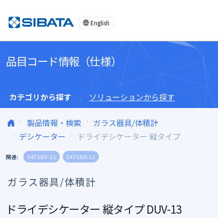
コンテンツへスキップ
English
品目コード情報（仕様）
カテゴリから探す
ソリューションから探す
製品情報・検索
ガラス器具/体積計
デシケーター
ドライデシケーター 縦タイプ
関連:
047560-11
047560-12
ガラス器具/体積計
ドライデシケーター 縦タイプ DUV-13