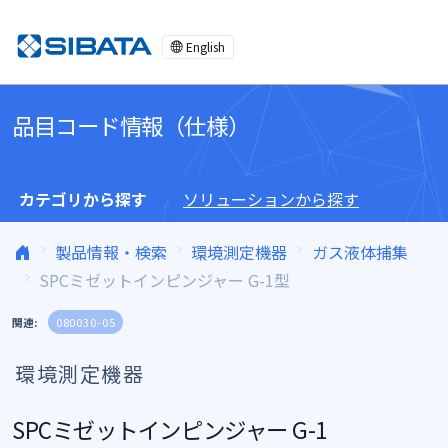
コンテンツへスキップ
English
品目コード情報（仕様）
カテゴリから探す
ソリューションから探す
製品情報・検索
環境測定機器
ガス液体捕集
SPCミゼットインピンジャー G-1型
関連:
080030-05
環境測定機器
SPCミゼットインピンジャー G-1