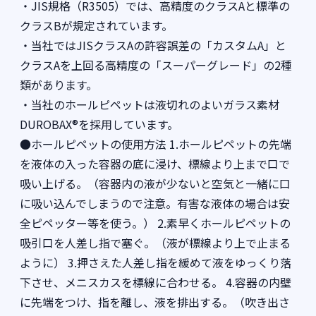
・JIS規格（R3505）では、高精度のクラスAと標準の
クラスBが規定されています。
・当社ではJISクラスAの許容誤差の「カスタムA」と
クラスAを上回る高精度の「スーパーグレード」の2種
類があります。
・当社のホールピペットは液切れのよいガラス素材
DUROBAX®を採用しています。
●ホールピペットの使用方法 1.ホールピペットの先端
を液体の入った容器の底に浸け、標線より上まで口で
吸い上げる。（容器内の液が少ないと空気と一緒に口
に吸い込んでしまうので注意。有害な液体の場合は安
全ピペッター等を使う。） 2.素早くホールピペットの
吸引口を人差し指で塞ぐ。（液が標線より上で止まる
ように） 3.押さえた人差し指を緩めて液をゆっくり落
下させ、メニスカスを標線に合わせる。 4.容器の内壁
に先端をつけ、指を離し、液を排出する。（吹き出さ