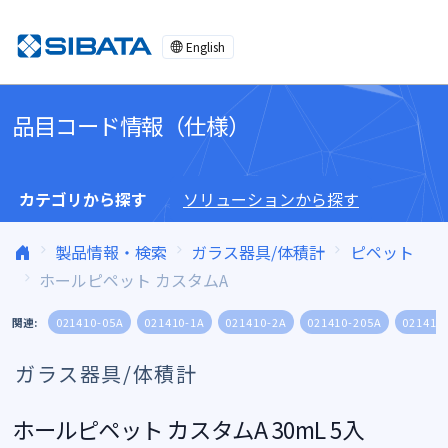
コンテンツへスキップ
English
品目コード情報（仕様）
カテゴリから探す
ソリューションから探す
製品情報・検索
ガラス器具/体積計
ピペット
ホールピペット カスタムA
関連:
021410-05A
021410-1A
021410-2A
021410-205A
021410
ガラス器具/体積計
ホールピペット カスタムA 30mL 5入