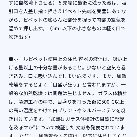
ずに自然流下させる） 5.先端に最後に残った液は、吸
引口を人差し指で押さえピペット先端を受器にあてな
がら、ピペットの膨らんだ部分を握って内部の空気を
温めて押し出す。（5mL以下の小さなものは軽く口で
吹き出す）
●ホールピペット使用上の注意 容器の液体は、吸い上
げる量以上の十分な量があること。少ないと空気を巻
き込み、口に吸い込んでしまい危険です。 また、加熱
乾燥をするとよく「目盛が狂う」と言われますが、一
般的な加熱乾燥では問題は生じません。 ガラス体積計
は、製造工程の中で、目盛りを打った後に500℃以上
の高い温度をかけて白プリントやシルバーステンを焼
き付けています。 “加熱はガラス体積計の目盛に影響
を及ぼすか”について検証した 文献も発表されていま
す。 ただし、加熱乾燥する際は、以下に注意してくだ