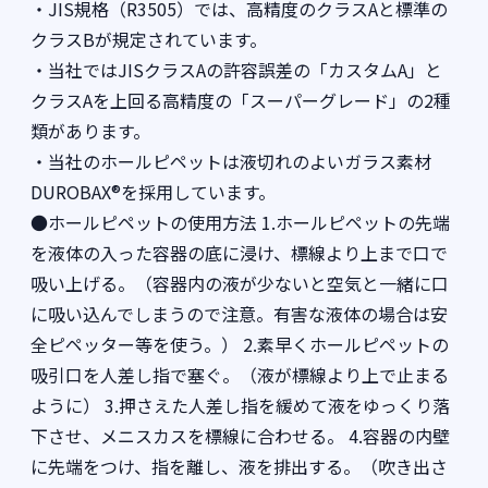
・JIS規格（R3505）では、高精度のクラスAと標準の
クラスBが規定されています。
・当社ではJISクラスAの許容誤差の「カスタムA」と
クラスAを上回る高精度の「スーパーグレード」の2種
類があります。
・当社のホールピペットは液切れのよいガラス素材
DUROBAX®を採用しています。
●ホールピペットの使用方法 1.ホールピペットの先端
を液体の入った容器の底に浸け、標線より上まで口で
吸い上げる。（容器内の液が少ないと空気と一緒に口
に吸い込んでしまうので注意。有害な液体の場合は安
全ピペッター等を使う。） 2.素早くホールピペットの
吸引口を人差し指で塞ぐ。（液が標線より上で止まる
ように） 3.押さえた人差し指を緩めて液をゆっくり落
下させ、メニスカスを標線に合わせる。 4.容器の内壁
に先端をつけ、指を離し、液を排出する。（吹き出さ