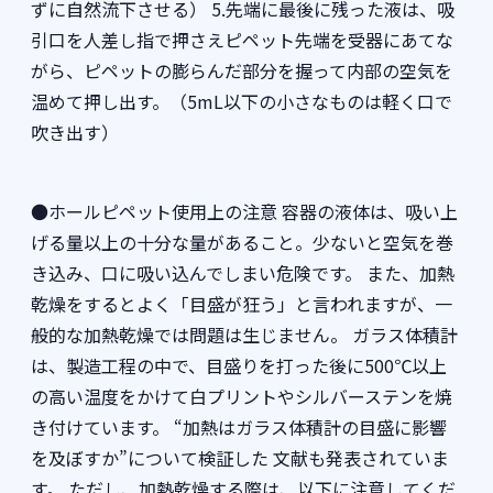
ずに自然流下させる） 5.先端に最後に残った液は、吸
引口を人差し指で押さえピペット先端を受器にあてな
がら、ピペットの膨らんだ部分を握って内部の空気を
温めて押し出す。（5mL以下の小さなものは軽く口で
吹き出す）
●ホールピペット使用上の注意 容器の液体は、吸い上
げる量以上の十分な量があること。少ないと空気を巻
き込み、口に吸い込んでしまい危険です。 また、加熱
乾燥をするとよく「目盛が狂う」と言われますが、一
般的な加熱乾燥では問題は生じません。 ガラス体積計
は、製造工程の中で、目盛りを打った後に500℃以上
の高い温度をかけて白プリントやシルバーステンを焼
き付けています。 “加熱はガラス体積計の目盛に影響
を及ぼすか”について検証した 文献も発表されていま
す。 ただし、加熱乾燥する際は、以下に注意してくだ