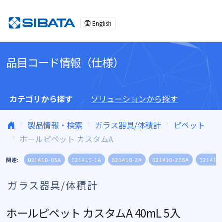
コンテンツへスキップ
English
品目コード情報（仕様）
カテゴリから探す
ソリューションから探す
製品情報・検索
ガラス器具/体積計
ピペット
ホールピペット カスタムA
関連:
021410-05A
021410-1A
021410-2A
021410-205A
021410
ガラス器具/体積計
ホールピペット カスタムA 40mL 5入