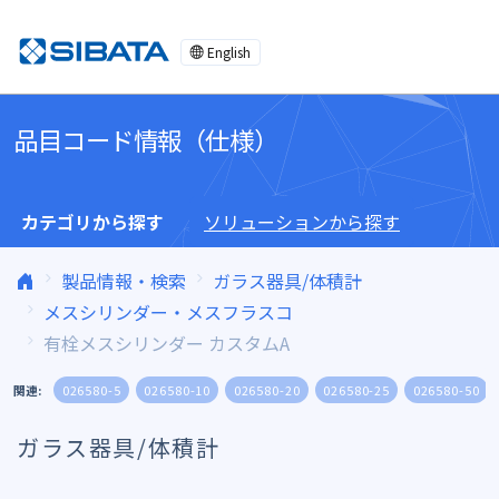
コンテンツへスキップ
English
品目コード情報（仕様）
カテゴリから探す
ソリューションから探す
製品情報・検索
ガラス器具/体積計
メスシリンダー・メスフラスコ
有栓メスシリンダー カスタムA
関連:
026580-5
026580-10
026580-20
026580-25
026580-50
ガラス器具/体積計