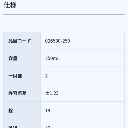
仕様
品目コード
026580-250
容量
250mL
一目盛
2
許容誤差
±1.25
栓
19
外径
42