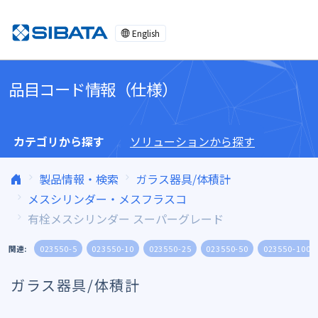
コンテンツへスキップ
English
品目コード情報（仕様）
カテゴリから探す
ソリューションから探す
製品情報・検索
ガラス器具/体積計
メスシリンダー・メスフラスコ
有栓メスシリンダー スーパーグレード
関連:
023550-5
023550-10
023550-25
023550-50
023550-100
ガラス器具/体積計