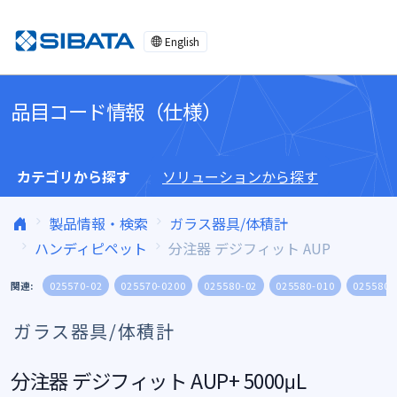
コンテンツへスキップ
English
品目コード情報（仕様）
カテゴリから探す
ソリューションから探す
製品情報・検索
ガラス器具/体積計
ハンディピペット
分注器 デジフィット AUP
関連:
025570-02
025570-0200
025580-02
025580-010
025580-
ガラス器具/体積計
分注器 デジフィット AUP+ 5000μL