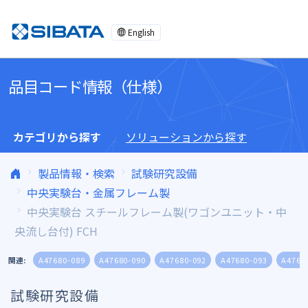
コンテンツへスキップ
English
品目コード情報（仕様）
カテゴリから探す
ソリューションから探す
製品情報・検索
試験研究設備
中央実験台・金属フレーム製
中央実験台 スチールフレーム製(ワゴンユニット・中
央流し台付) FCH
関連:
A47680-089
A47680-090
A47680-092
A47680-093
A4768
試験研究設備