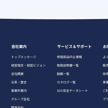
会社案内
サービス＆サポート
お
トップメッセージ
修理部品中止情報
よく
経営理念・経営ビジョン
取扱説明書一覧
販
会社概要
動画一覧
採
沿革・歴史
カタログ一覧
事
事業所案内
SDS安全データシート
ご
グループ会社
プ
関連会社