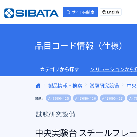
コンテンツへスキップ
サイト内検索
English
品目コード情報（仕様）
カテゴリから探す
ソリューションから
製品情報・検索
試験研究設備
中央
関連:
A47680-425
A47680-426
A47680-427
A47
試験研究設備
中央実験台 スチールフレーム