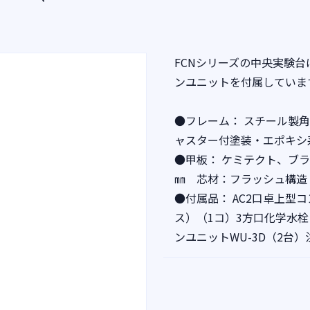
FCNシリーズの中央実験
ンユニットを付属していま
●フレーム： スチール製角
ャスター付塗装・エポキシ
●甲板： ケミテクト、ブ
㎜ 芯材：フラッシュ構造
●付属品： AC2口卓上型
ス）（1コ）3方口化学水栓
ンユニットWU-3D（2台