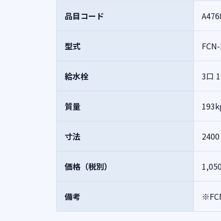
品目コード
A476
型式
FCN-
給水栓
3口 1
質量
193k
寸法
240
価格（税別）
1,05
備考
※F