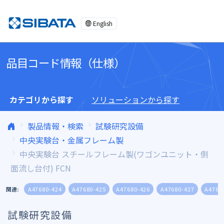
コンテンツへスキップ
English
品目コード情報（仕様）
カテゴリから探す
ソリューションから探す
製品情報・検索
試験研究設備
中央実験台・金属フレーム製
中央実験台 スチールフレーム製(ワゴンユニット・側
面流し台付) FCN
関連:
A47680-424
A47680-425
A47680-426
A47680-427
A4768
試験研究設備