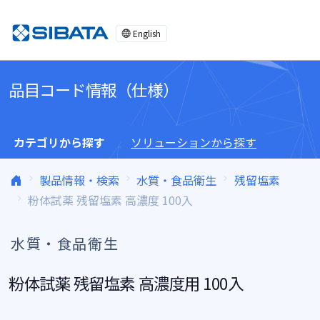
コンテンツへスキップ
English
品目コード情報（仕様）
カテゴリから探す
ソリューションから探す
製品情報・検索
水質・食品衛生
残留塩素
粉体試薬 残留塩素 高濃度 100入
水質・食品衛生
粉体試薬 残留塩素 高濃度用 100入