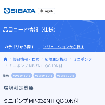
コンテンツへスキップ
English
品目コード情報（仕様）
カテゴリから探す
ソリューションから探す
製品情報・検索
環境測定機器
ミニポンプ
ミニポンプ MP-ΣNⅡ QC-10N付
関連:
080860-5045
080860-3045
080860-1045
環境測定機器
ミニポンプ MP-Σ30NⅡ QC-10N付