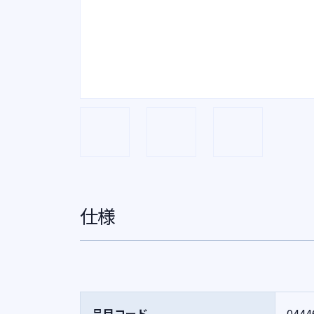
仕様
品目コード
0444