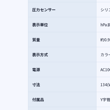
圧力センサー
シリ
表示単位
hPa
質量
約0.9
表示方式
カラ
電源
AC1
寸法
134
付属品
Y字