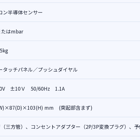
コン半導体センサー
またはmbar
5kg
ータッチパネル／プッシュダイヤル
00V ±10Ｖ 50/60Hz 1.1A
(W)×87(D)×103(H) mm (突起部含まず)
管（三方管）、コンセントアダプター（2P/3P変換プラグ）、予