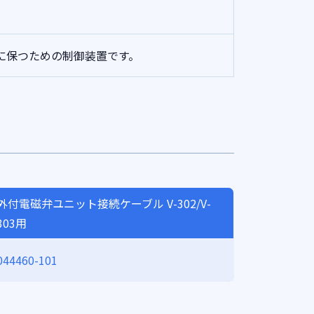
に保つための制御装置です。
外付電磁弁ユニット接続ケーブル V-302/V-
303用
044460-101