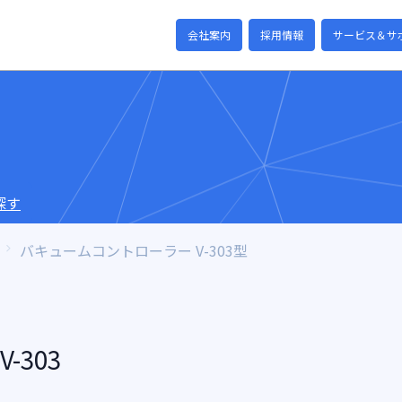
会社案内
採用情報
サービス＆サ
探す
バキュームコントローラー V-303型
-303