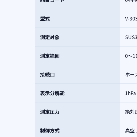
型式
V-30
測定対象
SU
測定範囲
0～1
接続口
ホー
表示分解能
1hP
測定圧力
絶対
制御方式
真空