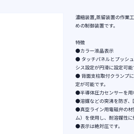
濃縮装置,蒸留装置の作業
めの制御装置です。
特徴
●カラー液晶表示
● タッチパネルとプッシ
シス設定が円滑に設定可能
● 背面支柱取付クランプ
定が可能です。
●半導体圧力センサーを用
●溶媒などの突沸を防ぎ、
●真空ライン用電磁弁の材質
ム）を使用し、耐溶媒性に
●表示は絶対圧です。