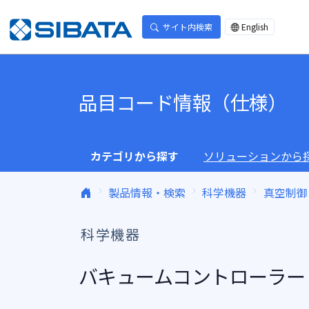
コンテンツへスキップ
サイト内検索
English
品目コード情報（仕様）
カテゴリから探す
ソリューションから
製品情報・検索
科学機器
真空制御
科学機器
バキュームコントローラー V