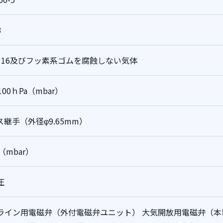
3
S316及びフッ素系ゴムを腐蝕しない気体
100ｈPa（mbar）
ス継手（外径φ9.65mm）
a（mbar）
圧
ライン用電磁弁（外付電磁弁ユニット）
大気開放用電磁弁（本