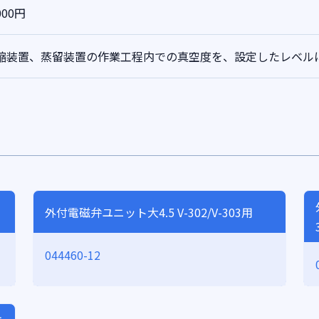
000円
縮装置、蒸留装置の作業工程内での真空度を、設定したレベル
外付電磁弁ユニット大4.5 V-302/V-303用
044460-12