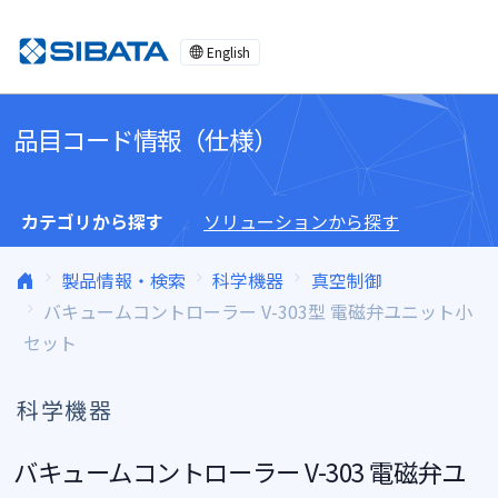
コンテンツへスキップ
English
品目コード情報（仕様）
カテゴリから探す
ソリューションから探す
製品情報・検索
科学機器
真空制御
バキュームコントローラー V-303型 電磁弁ユニット小
セット
科学機器
バキュームコントローラー V-303 電磁弁ユ