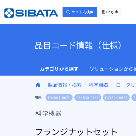
コンテンツへスキップ
サイト内検索
English
品目コード情報（仕様）
カテゴリから探す
ソリューションから
製品情報・検索
科学機器
ロータリ
関連:
F34504-0627
F34500-0643
F34504-0625
F
科学機器
フランジナットセット