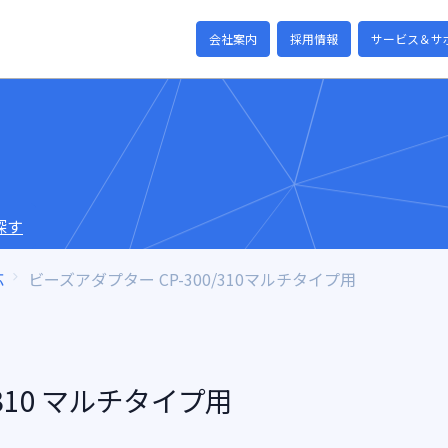
会社案内
採用情報
サービス＆サ
探す
応
ビーズアダプター CP-300/310マルチタイプ用
/310 マルチタイプ用