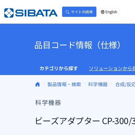
コンテンツへスキップ
サイト内検索
English
品目コード情報（仕様）
カテゴリから探す
ソリューションから
製品情報・検索
科学機器
合成/反
科学機器
ビーズアダプター CP-300