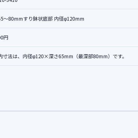
65～80mmすり鉢状底部
内径φ120mm
00円
内寸法は、内径φ120×深さ65mm（最深部80mm）です。