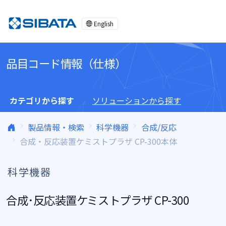
コンテンツへスキップ
English
品目コード情報（仕様）
カテゴリから探す
ソリューションから探す
製品情報・検索
科学機器
合成/反応
合成・反応装置ケミストプラザ CP-300本体
科学機器
合成･反応装置ケミストプラザ CP-300