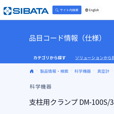
コンテンツへスキップ
サイト内検索
English
品目コード情報（仕様）
カテゴリから探す
ソリューションから
製品情報・検索
科学機器
真空計
科学機器
支柱用クランプ DM-100S/3