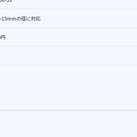
2～15mmの径に対応
0円