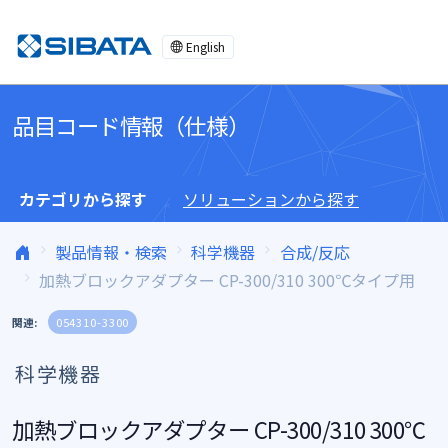
コンテンツへスキップ
English
品目コード情報（仕様）
カテゴリから探す
ソリューションから探す
製品情報・検索
科学機器
合成/反応
加熱ブロックアダプター CP-300/310 300℃タイプ用
関連:
054310-3300
科学機器
加熱ブロックアダプター CP-300/310 300℃