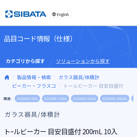
コンテンツへスキップ
English
品目コード情報（仕様）
カテゴリから探す
ソリューションから探す
製品情報・検索
ガラス器具/体積計
ビーカー・フラスコ
トールビーカー 目安目盛付
関連:
010040-50A
010040-100A
010040-300A
010040-0500A
0
ガラス器具/体積計
トｰルビーカー 目安目盛付 200mL 10入