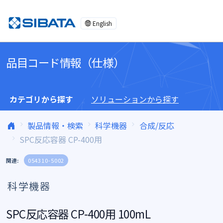
コンテンツへスキップ
English
品目コード情報（仕様）
カテゴリから探す
ソリューションから探す
製品情報・検索
科学機器
合成/反応
SPC反応容器 CP-400用
関連:
054310-5002
科学機器
SPC反応容器 CP-400用 100mL