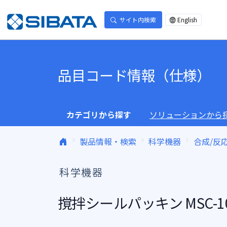
コンテンツへスキップ
サイト内検索
English
品目コード情報（仕様）
カテゴリから探す
ソリューションから
製品情報・検索
科学機器
合成/反
科学機器
撹拌シールパッキン MSC-1