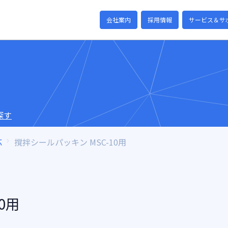
会社案内
採用情報
サービス＆サ
探す
応
撹拌シールパッキン MSC-10用
0用