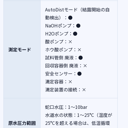
AutoDistモード（結露開始の自
動検出）：●
NaOHポンプ：●
H2Oポンプ：●
酸ポンプ：×
測定モード
ホウ酸ポンプ：×
試料管側 廃液：●
回収容器側 廃液：×
安全センサー：●
滴定容器：×
滴定装置の接続：×
蛇口水圧：1～10bar
水道水の状態：1～25°C（温度が
原水圧力範囲
25°Cを超える場合は、低温循環