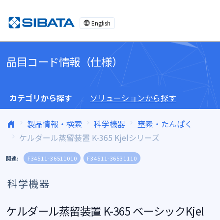
コンテンツへスキップ
English
品目コード情報（仕様）
カテゴリから探す
ソリューションから探す
製品情報・検索
科学機器
窒素・たんぱく
ケルダール蒸留装置 K-365 Kjelシリーズ
関連:
F34511-36511010
F34511-36531110
科学機器
ケルダール蒸留装置 K-365 ベーシックKjel