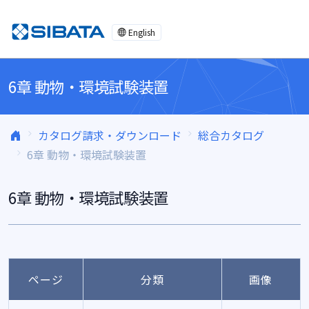
コンテンツへスキップ
English
6章 動物・環境試験装置
カタログ請求・ダウンロード
総合カタログ
6章 動物・環境試験装置
6章 動物・環境試験装置
ページ
分類
画像