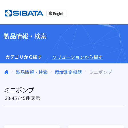
コンテンツへスキップ
English
製品情報・検索
カテゴリから探す
ソリューションから探す
製品情報・検索
環境測定機器
ミニポンプ
ミニポンプ
33-45 / 45件 表示