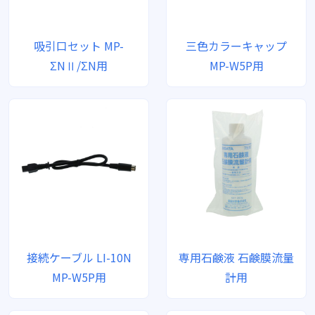
吸引口セット MP-
三色カラーキャップ
ΣNⅡ/ΣN用
MP-W5P用
接続ケーブル LI-10N
専用石鹸液 石鹸膜流量
MP-W5P用
計用