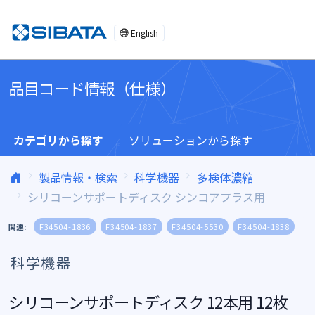
コンテンツへスキップ
English
品目コード情報（仕様）
カテゴリから探す
ソリューションから探す
製品情報・検索
科学機器
多検体濃縮
シリコーンサポートディスク シンコアプラス用
関連:
F34504-1836
F34504-1837
F34504-5530
F34504-1838
科学機器
シリコーンサポートディスク 12本用 12枚