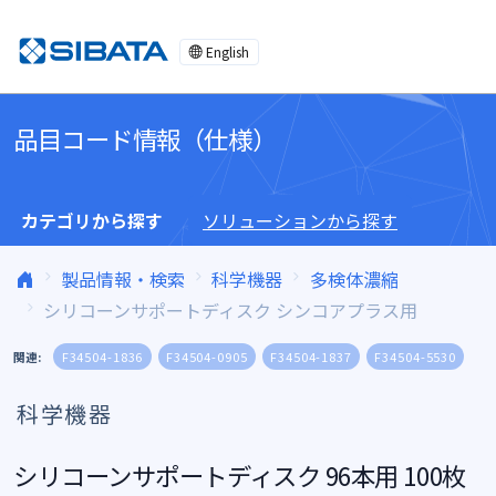
コンテンツへスキップ
English
品目コード情報（仕様）
カテゴリから探す
ソリューションから探す
製品情報・検索
科学機器
多検体濃縮
シリコーンサポートディスク シンコアプラス用
関連:
F34504-1836
F34504-0905
F34504-1837
F34504-5530
科学機器
シリコーンサポートディスク 96本用 100枚