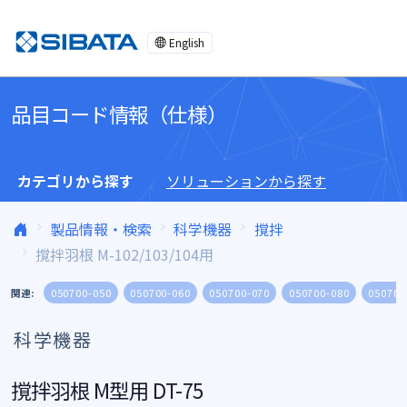
コンテンツへスキップ
English
品目コード情報（仕様）
カテゴリから探す
ソリューションから探す
製品情報・検索
科学機器
撹拌
撹拌羽根 M-102/103/104用
関連:
050700-050
050700-060
050700-070
050700-080
050700
科学機器
撹拌羽根 M型用 DT-75