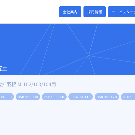
会社案内
採用情報
サービス＆サ
探す
撹拌羽根 M-102/103/104用
00-080
050700-090
050700-100
050700-110
050700-120
05070