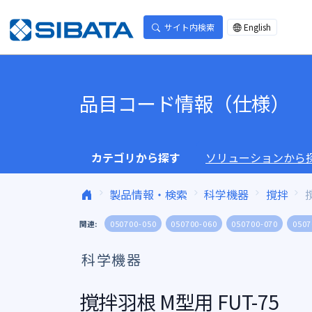
コンテンツへスキップ
サイト内検索
English
品目コード情報（仕様）
カテゴリから探す
ソリューションから
製品情報・検索
科学機器
撹拌
関連:
050700-050
050700-060
050700-070
0507
科学機器
撹拌羽根 M型用 FUT-75