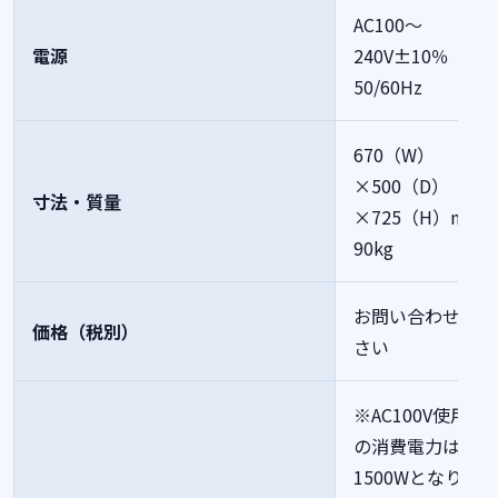
AC100～
電源
240V±10％
50/60Hz
670（W）
×500（D）
寸法・質量
×725（H）mm
90kg
お問い合わせくだ
価格（税別）
さい
※AC100V使用時
の消費電力は最大
1500Wとなりま