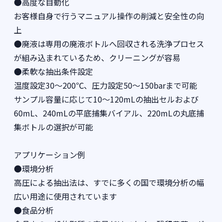
●高度な自動化
お客様自身で行うマニュアル操作の削減と安全性の向
上
●廃液は専用の廃液ボトルへ回収される洗浄プロセス
が組み込まれているため、クリーニングが容易
●柔軟な抽出条件設定
温度設定30～200℃、圧力設定50～150barまで可能
サンプル容量に応じて10～120mLの抽出セルおよび
60mL、240mLの平底捕集バイアル、220mLの丸底捕
集ボトルの選択が可能
アプリケーション例
●環境分析
高圧による抽出法は、すでに多くの国で環境分析の幅
広い用途に使用されています
●食品分析