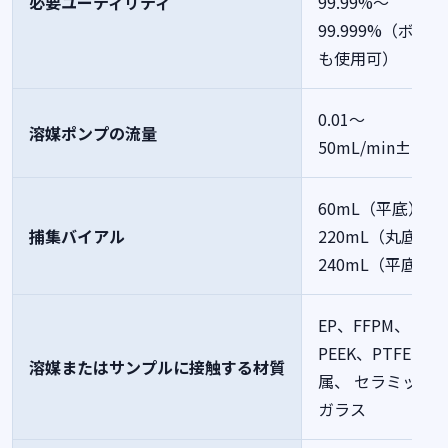
必要ユーティリティ
99.99%～
99.999%（ボンベ
も使用可）
0.01～
溶媒ポンプの流量
50mL/min±2％
60mL（平底）
捕集バイアル
220mL（丸底）
240mL（平底）
EP、FFPM、
PEEK、PTFE、金
溶媒またはサンプルに接触する材質
属、 セラミック
ガラス