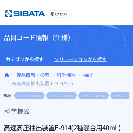
コンテンツへスキップ
English
品目コード情報（仕様）
カテゴリから探す
ソリューションから探す
製品情報・検索
科学機器
抽出
高速高圧抽出装置 E-914/916
関連:
F34511-516012
F34511-516022
F34511-516042
F34511-516
科学機器
高速高圧抽出装置E-914(2種混合用40mL)