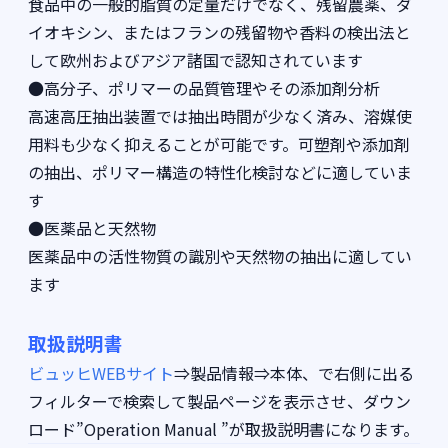
食品中の一般的脂質の定量だけでなく、残留農薬、ダ
イオキシン、またはフランの残留物や香料の検出法と
して欧州およびアジア諸国で認知されています
●高分子、ポリマーの品質管理やその添加剤分析
高速高圧抽出装置では抽出時間が少なく済み、溶媒使
用料も少なく抑えることが可能です。可塑剤や添加剤
の抽出、ポリマー構造の特性化検討などに適していま
す
●医薬品と天然物
医薬品中の活性物質の識別や天然物の抽出に適してい
ます
取扱説明書
ビュッヒWEBサイト
⇒製品情報⇒本体、で右側に出る
フィルターで検索して製品ページを表示させ、ダウン
ロード”Operation Manual ”が取扱説明書になります。