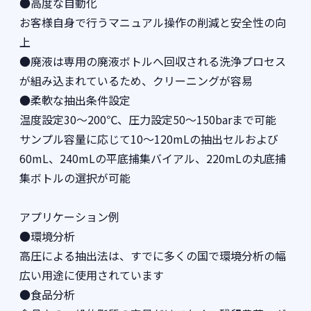
●高度な自動化
お客様自身で行うマニュアル操作の削減と安全性の向
上
●廃液は専用の廃液ボトルへ回収される洗浄プロセス
が組み込まれているため、クリーニングが容易
●柔軟な抽出条件設定
温度設定30～200℃、圧力設定50～150barまで可能
サンプル容量に応じて10～120mLの抽出セルおよび
60mL、240mLの平底捕集バイアル、220mLの丸底捕
集ボトルの選択が可能
アプリケーション例
●環境分析
高圧による抽出法は、すでに多くの国で環境分析の幅
広い用途に使用されています
●食品分析