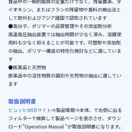
食品中の一般的脂質の定量だけでなく、残留農薬、ダ
イオキシン、またはフランの残留物や香料の検出法と
して欧州およびアジア諸国で認知されています
●高分子、ポリマーの品質管理やその添加剤分析
高速高圧抽出装置では抽出時間が少なく済み、溶媒使
用料も少なく抑えることが可能です。可塑剤や添加剤
の抽出、ポリマー構造の特性化検討などに適していま
す
●医薬品と天然物
医薬品中の活性物質の識別や天然物の抽出に適してい
ます
取扱説明書
ビュッヒWEBサイト
⇒製品情報⇒本体、で右側に出る
フィルターで検索して製品ページを表示させ、ダウン
ロード”Operation Manual ”が取扱説明書になります。