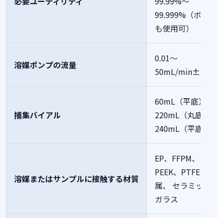
必要ユーティリティ
99.99%～
99.999%（ボンベ
も使用可）
0.01～
溶媒ポンプの流量
50mL/min±2％
60mL（平底）
捕集バイアル
220mL（丸底）
240mL（平底）
EP、FFPM、
PEEK、PTFE、金
溶媒またはサンプルに接触する材質
属、 セラミック
ガラス