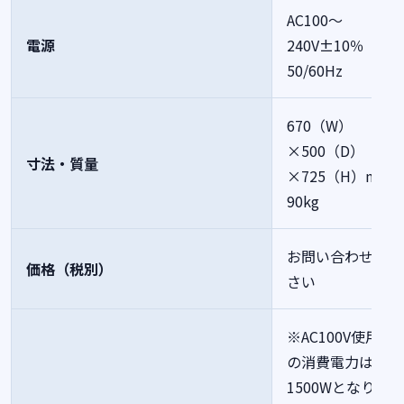
AC100～
電源
240V±10％
50/60Hz
670（W）
×500（D）
寸法・質量
×725（H）mm
90kg
お問い合わせくだ
価格（税別）
さい
※AC100V使用時
の消費電力は最大
1500Wとなりま