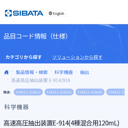
コンテンツへスキップ
English
品目コード情報（仕様）
カテゴリから探す
ソリューションから探す
製品情報・検索
科学機器
抽出
高速高圧抽出装置 E-914/916
関連:
F34511-516012
F34511-516022
F34511-516042
F34511-516
科学機器
高速高圧抽出装置E-914(4種混合用120mL)