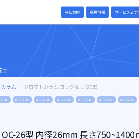
会社案内
採用情報
サービス＆サ
探す
カラム
クロマトカラム コックなし OC型
2510-
A62510-
A62510-
A62510-
A62510-
A62510-
A62510-
-26型 内径26mm 長さ750~1400