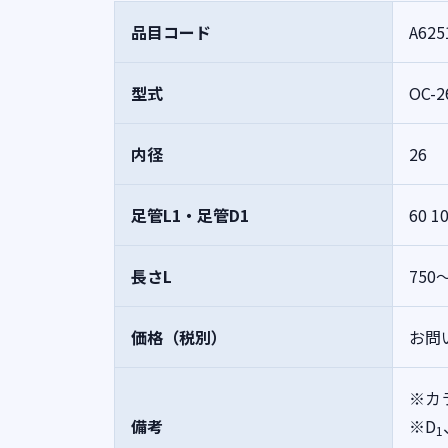
品目コード
A625
型式
OC-2
内径
26
足管L1・足管D1
60
1
長さL
750
価格（税別）
お問
※カ
備考
※D
1