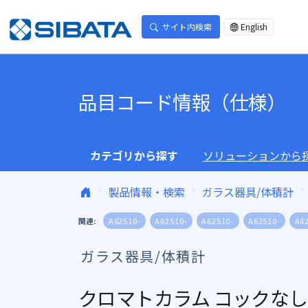
コンテンツへスキップ
サイト内検索
English
品目コード情報（仕様）
カテゴリから探す
ソリューションから
製品情報・検索
ガラス器具/体積計
関連:
A62510-
A62510-
A62510-
A62510-
A6
ガラス器具/体積計
クロマトカラム コックなし OC