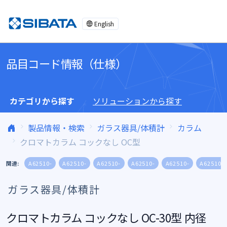
コンテンツへスキップ
English
品目コード情報（仕様）
カテゴリから探す
ソリューションから探す
製品情報・検索
ガラス器具/体積計
カラム
クロマトカラム コックなし OC型
関連:
A62510-
A62510-
A62510-
A62510-
A62510-
A62510-
ガラス器具/体積計
クロマトカラム コックなし OC-30型 内径